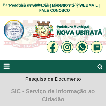
Bem vindo! Quinta-feira, 06 de Agosto de 2026
Pesquisa de Satifação
|
Mapa do site
|
WEBMAIL
|
FALE CONOSCO
Pesquisa de Documento
SIC - Serviço de Informação ao
Cidadão