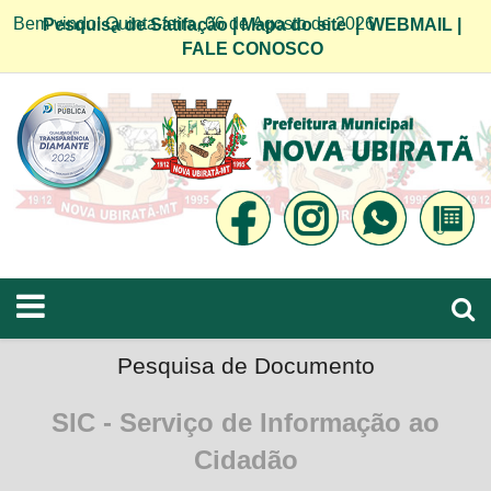
Bem vindo! Quinta-feira, 06 de Agosto de 2026
Pesquisa de Satifação
|
Mapa do site
|
WEBMAIL
|
FALE CONOSCO
Pesquisa de Documento
SIC - Serviço de Informação ao
Cidadão