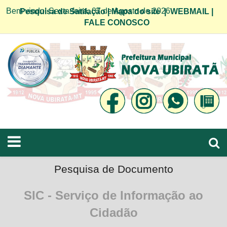
Bem vindo! Sexta-feira, 07 de Agosto de 2026
Pesquisa de Satifação
|
Mapa do site
|
WEBMAIL
|
FALE CONOSCO
Pesquisa de Documento
SIC - Serviço de Informação ao
Cidadão