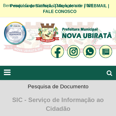
Bem vindo! Segunda-feira, 10 de Agosto de 2026
Pesquisa de Satifação
|
Mapa do site
|
WEBMAIL
|
FALE CONOSCO
Pesquisa de Documento
SIC - Serviço de Informação ao
Cidadão