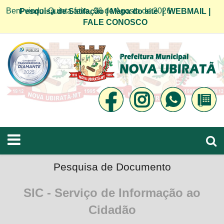
Bem vindo! Quinta-feira, 06 de Agosto de 2026
Pesquisa de Satifação
|
Mapa do site
|
WEBMAIL
|
FALE CONOSCO
Pesquisa de Documento
SIC - Serviço de Informação ao
Cidadão