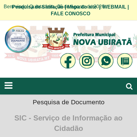
Bem vindo! Quinta-feira, 06 de Agosto de 2026
Pesquisa de Satifação
|
Mapa do site
|
WEBMAIL
|
FALE CONOSCO
Pesquisa de Documento
SIC - Serviço de Informação ao
Cidadão