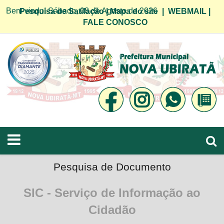
Bem vindo! Sábado, 08 de Agosto de 2026
Pesquisa de Satifação
|
Mapa do site
|
WEBMAIL
|
FALE CONOSCO
Pesquisa de Documento
SIC - Serviço de Informação ao
Cidadão