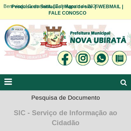
Bem vindo! Sexta-feira, 07 de Agosto de 2026
Pesquisa de Satifação
|
Mapa do site
|
WEBMAIL
|
FALE CONOSCO
Pesquisa de Documento
SIC - Serviço de Informação ao
Cidadão