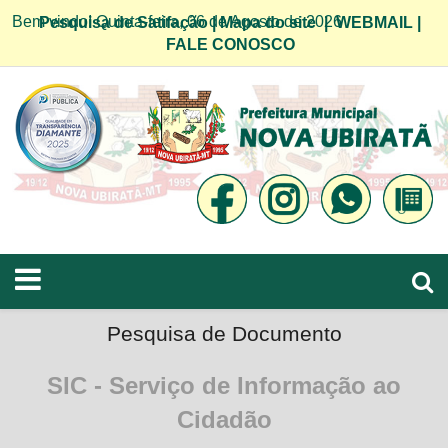
Bem vindo! Quinta-feira, 06 de Agosto de 2026
Pesquisa de Satifação
|
Mapa do site
|
WEBMAIL
|
FALE CONOSCO
Pesquisa de Documento
SIC - Serviço de Informação ao
Cidadão