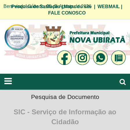
Bem vindo! Sábado, 08 de Agosto de 2026
Pesquisa de Satifação
|
Mapa do site
|
WEBMAIL
|
FALE CONOSCO
Pesquisa de Documento
SIC - Serviço de Informação ao
Cidadão