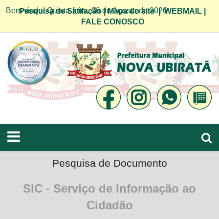
Bem vindo! Quinta-feira, 06 de Agosto de 2026
Pesquisa de Satifação
|
Mapa do site
|
WEBMAIL
|
FALE CONOSCO
Pesquisa de Documento
SIC - Serviço de Informação ao
Cidadão