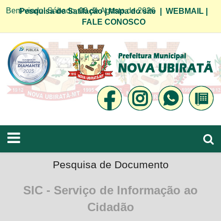
Bem vindo! Sábado, 08 de Agosto de 2026
Pesquisa de Satifação
|
Mapa do site
|
WEBMAIL
|
FALE CONOSCO
Pesquisa de Documento
SIC - Serviço de Informação ao
Cidadão