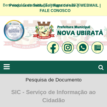
Bem vindo! Sexta-feira, 07 de Agosto de 2026
Pesquisa de Satifação
|
Mapa do site
|
WEBMAIL
|
FALE CONOSCO
Pesquisa de Documento
SIC - Serviço de Informação ao
Cidadão