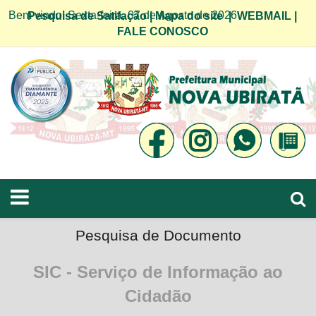
Bem vindo! Sexta-feira, 07 de Agosto de 2026
Pesquisa de Satifação
|
Mapa do site
|
WEBMAIL
|
FALE CONOSCO
Pesquisa de Documento
SIC - Serviço de Informação ao
Cidadão