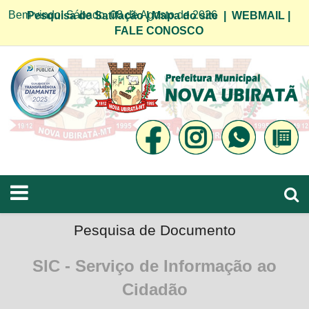
Bem vindo! Sábado, 08 de Agosto de 2026
Pesquisa de Satifação
|
Mapa do site
|
WEBMAIL
|
FALE CONOSCO
Pesquisa de Documento
SIC - Serviço de Informação ao
Cidadão