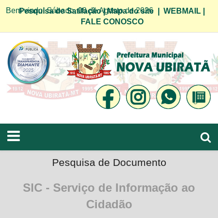
Bem vindo! Sábado, 08 de Agosto de 2026
Pesquisa de Satifação
|
Mapa do site
|
WEBMAIL
|
FALE CONOSCO
Pesquisa de Documento
SIC - Serviço de Informação ao
Cidadão