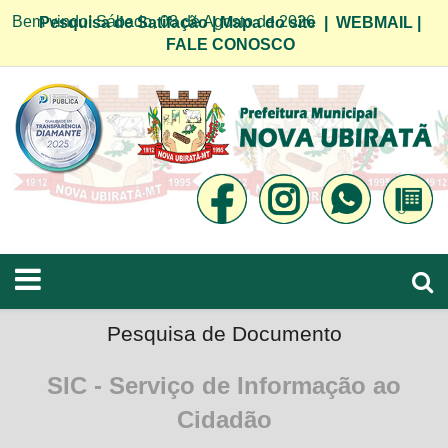
Bem vindo! Sábado, 08 de Agosto de 2026
Pesquisa de Satifação
|
Mapa do site
|
WEBMAIL
|
FALE CONOSCO
Pesquisa de Documento
SIC - Serviço de Informação ao
Cidadão