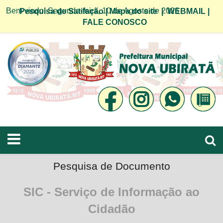
Bem vindo! Segunda-feira, 10 de Agosto de 2026
Pesquisa de Satifação
|
Mapa do site
|
WEBMAIL
|
FALE CONOSCO
Pesquisa de Documento
SIC - Serviço de Informação ao
Cidadão