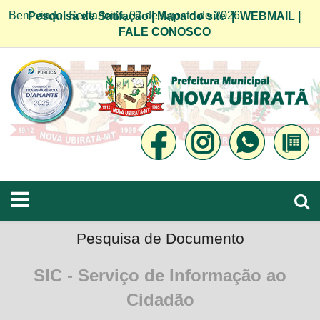
Bem vindo! Sexta-feira, 07 de Agosto de 2026
Pesquisa de Satifação
|
Mapa do site
|
WEBMAIL
|
FALE CONOSCO
Pesquisa de Documento
SIC - Serviço de Informação ao
Cidadão