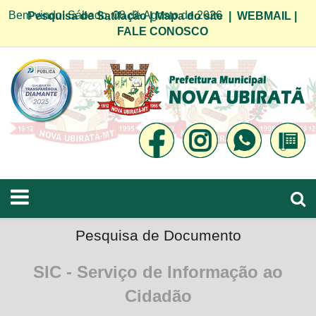
Bem vindo! Sábado, 08 de Agosto de 2026
Pesquisa de Satifação
|
Mapa do site
|
WEBMAIL
|
FALE CONOSCO
Pesquisa de Documento
SIC - Serviço de Informação ao
Cidadão