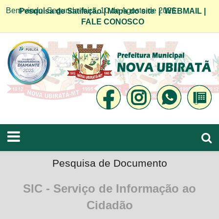
Bem vindo! Segunda-feira, 10 de Agosto de 2026
Pesquisa de Satifação
|
Mapa do site
|
WEBMAIL
|
FALE CONOSCO
Pesquisa de Documento
SIC - Serviço de Informação ao
Cidadão