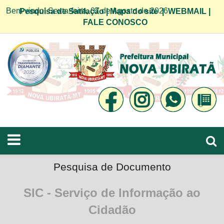
Bem vindo! Sexta-feira, 07 de Agosto de 2026
Pesquisa de Satifação
|
Mapa do site
|
WEBMAIL
|
FALE CONOSCO
Pesquisa de Documento
SIC - Serviço de Informação ao
Cidadão