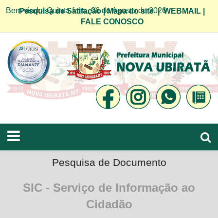
Bem vindo! Quinta-feira, 06 de Agosto de 2026
Pesquisa de Satifação
|
Mapa do site
|
WEBMAIL
|
FALE CONOSCO
Pesquisa de Documento
SIC - Serviço de Informação ao
Cidadão