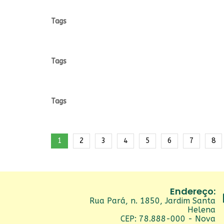
Tags
Tags
Tags
1
2
3
4
5
6
7
8
Endereço:
Rua Pará, n. 1850, Jardim Santa
Helena
CEP: 78.888-000 - Nova