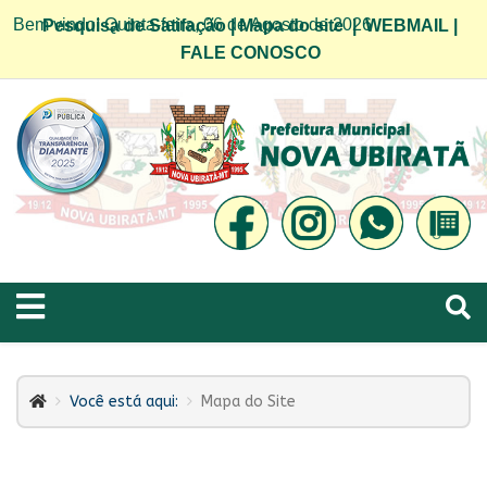
Bem vindo! Quinta-feira, 06 de Agosto de 2026
Pesquisa de Satifação
|
Mapa do site
|
WEBMAIL
|
FALE CONOSCO
Você está aqui:
Mapa do Site