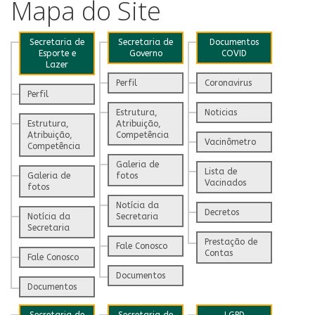
Mapa do Site
Secretaria de
Secretaria de
Documentos
Esporte e
Governo
COVID
Lazer
Perfil
Coronavirus
Perfil
Estrutura,
Noticias
Estrutura,
Atribuição,
Atribuição,
Competência
Vacinômetro
Competência
Galeria de
Lista de
Galeria de
fotos
Vacinados
fotos
Notícia da
Decretos
Notícia da
Secretaria
Secretaria
Prestação de
Fale Conosco
Contas
Fale Conosco
Documentos
Documentos
Secretaria de
Secretaria de
LGPD