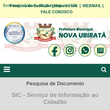
Bem vindo! Sábado, 08 de Agosto de 2026
Pesquisa de Satifação
|
Mapa do site
|
WEBMAIL
|
FALE CONOSCO
Pesquisa de Documento
SIC - Serviço de Informação ao
Cidadão