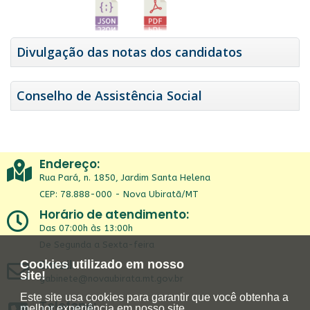
Divulgação das notas dos candidatos
Conselho de Assistência Social
Endereço:
Rua Pará, n. 1850, Jardim Santa Helena
CEP: 78.888-000 - Nova Ubiratã/MT
Horário de atendimento:
Das 07:00h às 13:00h
De Segunda a Sexta-feira
Email:
Cookies utilizado em nosso
site!
gabinete@novaubirata.mt.gov.br
Este site usa cookies para garantir que você obtenha a
Telefone:
melhor experiência em nosso site.