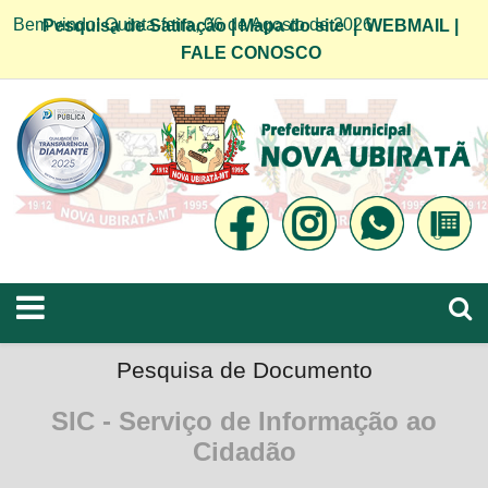
Bem vindo! Quinta-feira, 06 de Agosto de 2026
Pesquisa de Satifação
|
Mapa do site
|
WEBMAIL
|
FALE CONOSCO
Pesquisa de Documento
SIC - Serviço de Informação ao
Cidadão