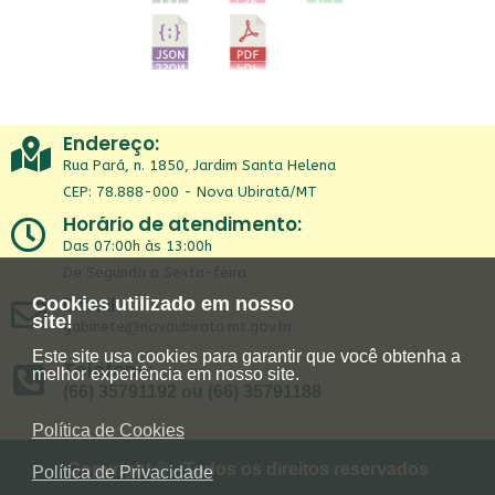
Endereço:
Rua Pará, n. 1850, Jardim Santa Helena
CEP: 78.888-000 - Nova Ubiratã/MT
Horário de atendimento:
Das 07:00h às 13:00h
De Segunda a Sexta-feira
Email:
Cookies utilizado em nosso
site!
gabinete@novaubirata.mt.gov.br
Este site usa cookies para garantir que você obtenha a
Telefone:
melhor experiência em nosso site.
(66) 35791192 ou (66) 35791188
Política de Cookies
Copyright © - Todos os direitos reservados
Política de Privacidade