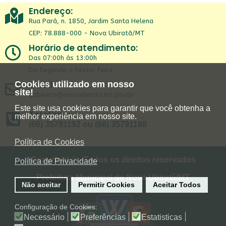
Endereço:
Rua Pará, n. 1850, Jardim Santa Helena
CEP: 78.888-000 - Nova Ubiratã/MT
Horário de atendimento:
Das 07:00h às 13:00h
De Segunda a Sexta-feira
Email:
Cookies utilizado em nosso
site!
gabinete@novaubirata.mt.gov.br
Este site usa cookies para garantir que você obtenha a
Telefone:
melhor experiência em nosso site.
(66) 35791192 ou (66) 35791188
Política de Cookies
Copyright © - Todos os direitos reservados
Política de Privacidade
Prefeitura Municipal de Nova Ubiratã/MT
Não aceitar
Permitir Cookies
Aceitar Todos
Configuração de Cookies:
Necessário
Preferências
Estatisticas