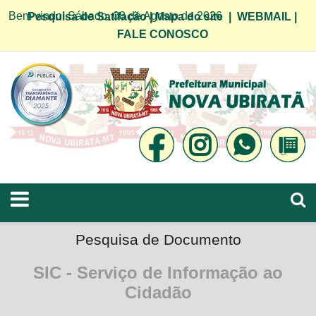
Bem vindo! Sábado, 08 de Agosto de 2026
Pesquisa de Satifação
|
Mapa do site
|
WEBMAIL
|
FALE CONOSCO
Pesquisa de Documento
SIC - Serviço de Informação ao
Cidadão