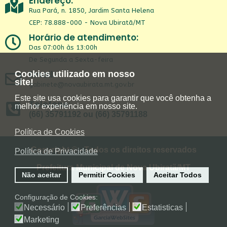
Endereço:
Rua Pará, n. 1850, Jardim Santa Helena
CEP: 78.888-000 - Nova Ubiratã/MT
Horário de atendimento:
Das 07:00h às 13:00h
De Segunda a Sexta-feira
Email:
Cookies utilizado em nosso
site!
gabinete@novaubirata.mt.gov.br
Este site usa cookies para garantir que você obtenha a
Telefone:
melhor experiência em nosso site.
(66) 35791192 ou (66) 35791188
Política de Cookies
Copyright © - Todos os direitos reservados
Política de Privacidade
Prefeitura Municipal de Nova Ubiratã/MT
Não aceitar
Permitir Cookies
Aceitar Todos
Configuração de Cookies:
Necessário
Preferências
Estatisticas
Marketing