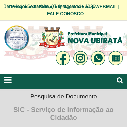
Bem vindo! Sexta-feira, 07 de Agosto de 2026
Pesquisa de Satifação
|
Mapa do site
|
WEBMAIL
|
FALE CONOSCO
Pesquisa de Documento
SIC - Serviço de Informação ao
Cidadão