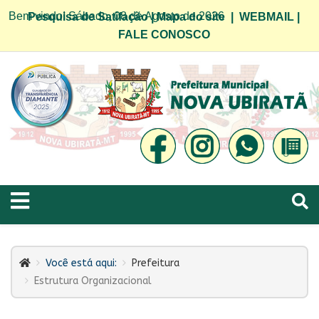
Bem vindo! Sábado, 08 de Agosto de 2026
Pesquisa de Satifação
|
Mapa do site
|
WEBMAIL
|
FALE CONOSCO
Você está aqui:
Prefeitura
Estrutura Organizacional