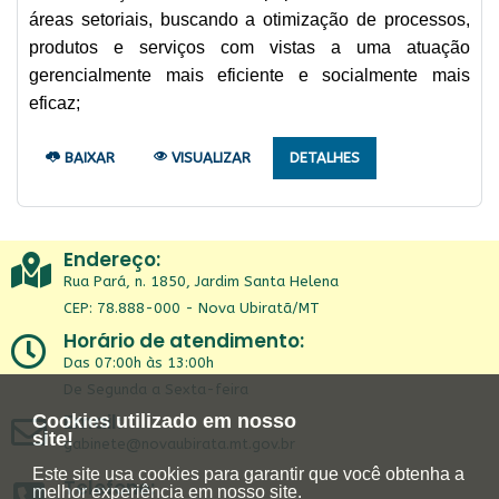
áreas setoriais, buscando a otimização de processos,
produtos e serviços com vistas a uma atuação
gerencialmente mais eficiente e socialmente mais
eficaz;
BAIXAR
VISUALIZAR
DETALHES
Endereço:
Rua Pará, n. 1850, Jardim Santa Helena
CEP: 78.888-000 - Nova Ubiratã/MT
Horário de atendimento:
Das 07:00h às 13:00h
De Segunda a Sexta-feira
Email:
Cookies utilizado em nosso
site!
gabinete@novaubirata.mt.gov.br
Este site usa cookies para garantir que você obtenha a
Telefone:
melhor experiência em nosso site.