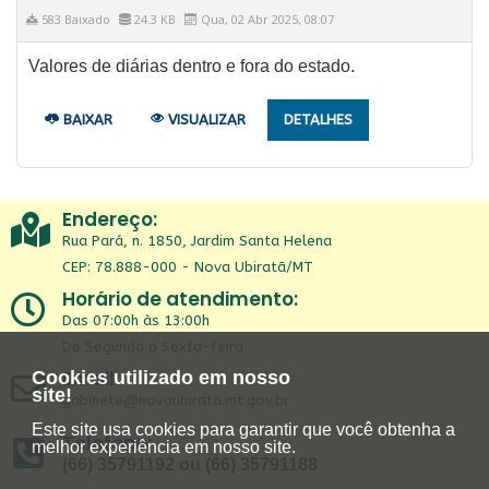
583 Baixado
24.3 KB
Qua, 02 Abr 2025, 08:07
Valores de diárias dentro e fora do estado.
BAIXAR
VISUALIZAR
DETALHES
Endereço:
Rua Pará, n. 1850, Jardim Santa Helena
CEP: 78.888-000 - Nova Ubiratã/MT
Horário de atendimento:
Das 07:00h às 13:00h
De Segunda a Sexta-feira
Email:
Cookies utilizado em nosso
site!
gabinete@novaubirata.mt.gov.br
Este site usa cookies para garantir que você obtenha a
Telefone:
melhor experiência em nosso site.
(66) 35791192 ou (66) 35791188