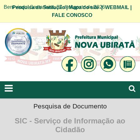
Bem vindo! Sexta-feira, 07 de Agosto de 2026
Pesquisa de Satifação
|
Mapa do site
|
WEBMAIL
|
FALE CONOSCO
Pesquisa de Documento
SIC - Serviço de Informação ao
Cidadão