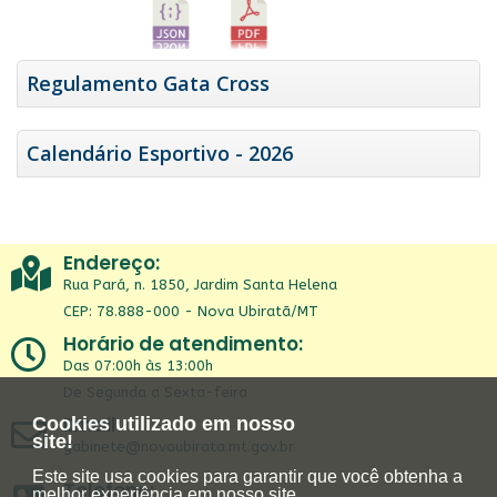
Regulamento Gata Cross
Calendário Esportivo - 2026
Endereço:
Rua Pará, n. 1850, Jardim Santa Helena
CEP: 78.888-000 - Nova Ubiratã/MT
Horário de atendimento:
Das 07:00h às 13:00h
De Segunda a Sexta-feira
Email:
Cookies utilizado em nosso
site!
gabinete@novaubirata.mt.gov.br
Este site usa cookies para garantir que você obtenha a
Telefone:
melhor experiência em nosso site.