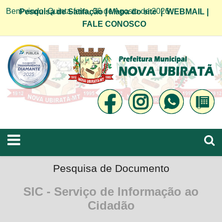
Bem vindo! Quinta-feira, 06 de Agosto de 2026
Pesquisa de Satifação
|
Mapa do site
|
WEBMAIL
|
FALE CONOSCO
Pesquisa de Documento
SIC - Serviço de Informação ao
Cidadão