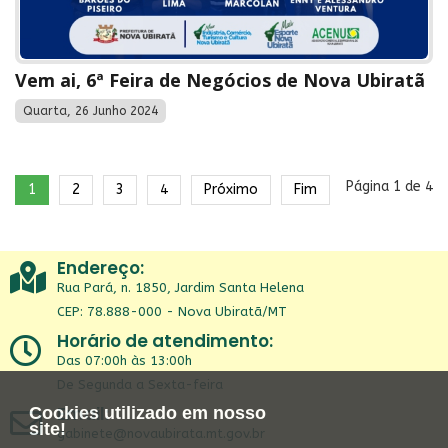
Vem ai, 6ª Feira de Negócios de Nova Ubiratã
Quarta, 26 Junho 2024
Página 1 de 4
1
2
3
4
Próximo
Fim
Endereço:
Rua Pará, n. 1850, Jardim Santa Helena
CEP: 78.888-000 - Nova Ubiratã/MT
Horário de atendimento:
Das 07:00h às 13:00h
De Segunda a Sexta-feira
Email:
Cookies utilizado em nosso
site!
gabinete@novaubirata.mt.gov.br