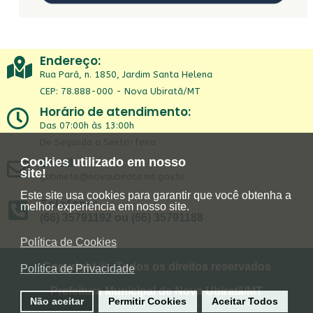
Endereço:
Rua Pará, n. 1850, Jardim Santa Helena
CEP: 78.888-000 - Nova Ubiratã/MT
Horário de atendimento:
Das 07:00h às 13:00h
De Segunda a Sexta-feira
Email:
Cookies utilizado em nosso
site!
gabinete@novaubirata.mt.gov.br
Este site usa cookies para garantir que você obtenha a
Telefone:
melhor experiência em nosso site.
(66) 35791192 ou (66) 35791188
Política de Cookies
Copyright © - Todos os direitos reservados
Política de Privacidade
Prefeitura Municipal de Nova Ubiratã/MT
Não aceitar
Permitir Cookies
Aceitar Todos