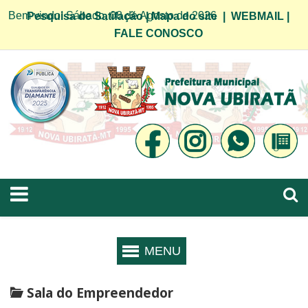
Bem vindo! Sábado, 08 de Agosto de 2026
Pesquisa de Satifação
|
Mapa do site
|
WEBMAIL
|
FALE CONOSCO
Sala do Empreendedor