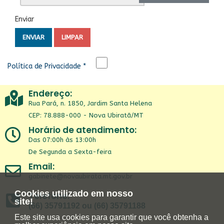
Enviar
ENVIAR
LIMPAR
Política de Privacidade
*
Endereço:
Rua Pará, n. 1850, Jardim Santa Helena
CEP: 78.888-000 - Nova Ubiratã/MT
Horário de atendimento:
Das 07:00h às 13:00h
De Segunda a Sexta-feira
Email:
gabinete@novaubirata.mt.gov.br
Cookies utilizado em nosso
Telefone:
site!
(66) 35791192 ou (66) 35791188
Este site usa cookies para garantir que você obtenha a