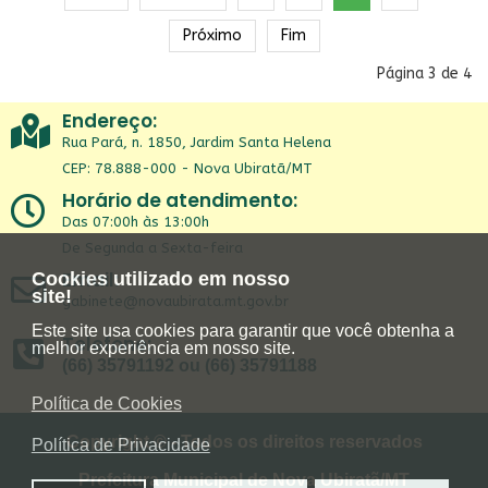
Próximo
Fim
Página 3 de 4
Endereço:
Rua Pará, n. 1850, Jardim Santa Helena
CEP: 78.888-000 - Nova Ubiratã/MT
Horário de atendimento:
Das 07:00h às 13:00h
De Segunda a Sexta-feira
Email:
Cookies utilizado em nosso
site!
gabinete@novaubirata.mt.gov.br
Este site usa cookies para garantir que você obtenha a
Telefone:
melhor experiência em nosso site.
(66) 35791192 ou (66) 35791188
Política de Cookies
Copyright © - Todos os direitos reservados
Política de Privacidade
Prefeitura Municipal de Nova Ubiratã/MT