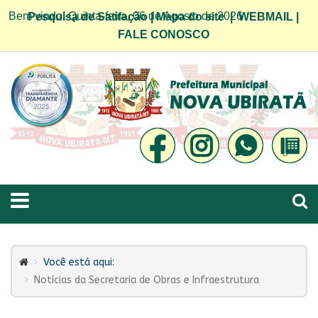
Bem vindo! Quinta-feira, 06 de Agosto de 2026
Pesquisa de Satifação
|
Mapa do site
|
WEBMAIL
|
FALE CONOSCO
Você está aqui:
Notícias da Secretaria de Obras e Infraestrutura