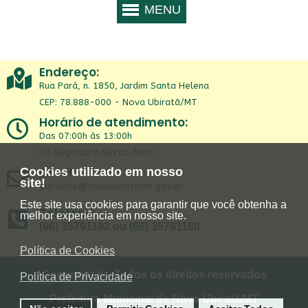
Endereço:
Rua Pará, n. 1850, Jardim Santa Helena
CEP: 78.888-000 - Nova Ubiratã/MT
Horário de atendimento:
Das 07:00h às 13:00h
De Segunda a Sexta-feira
Email:
Cookies utilizado em nosso
site!
gabinete@novaubirata.mt.gov.br
Este site usa cookies para garantir que você obtenha a
Telefone:
melhor experiência em nosso site.
(66) 35791192 ou (66) 35791188
Política de Cookies
Copyright © - Todos os direitos reservados
Política de Privacidade
Prefeitura Municipal de Nova Ubiratã/MT