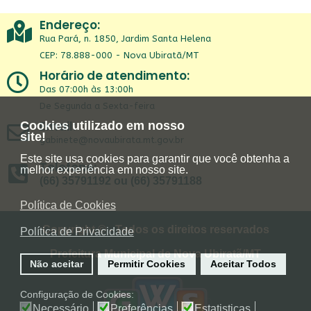
Endereço:
Rua Pará, n. 1850, Jardim Santa Helena
CEP: 78.888-000 - Nova Ubiratã/MT
Horário de atendimento:
Das 07:00h às 13:00h
De Segunda a Sexta-feira
Email:
Cookies utilizado em nosso
site!
gabinete@novaubirata.mt.gov.br
Este site usa cookies para garantir que você obtenha a
Telefone:
melhor experiência em nosso site.
(66) 35791192 ou (66) 35791188
Política de Cookies
Copyright © - Todos os direitos reservados
Política de Privacidade
Prefeitura Municipal de Nova Ubiratã/MT
Não aceitar
Permitir Cookies
Aceitar Todos
Configuração de Cookies:
Necessário
Preferências
Estatisticas