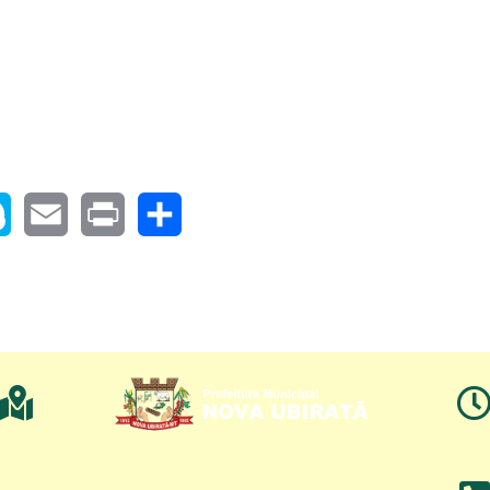
pe
Email
Print
Share