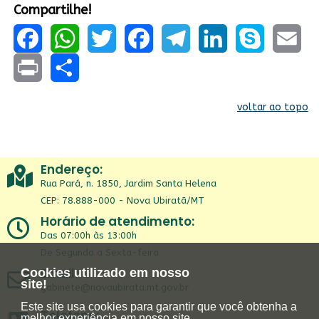
Compartilhe!
Facebook
WhatsApp
Twitter
Facebook
Telegram
LinkedIn
Skype
Email
Print
Share
voltar ao topo
Endereço:
Rua Pará, n. 1850, Jardim Santa Helena
CEP: 78.888-000 - Nova Ubiratã/MT
Horário de atendimento:
Das 07:00h às 13:00h
De Segunda a Sexta-feira
Email:
Cookies utilizado em nosso
site!
gabinete@novaubirata.mt.gov.br
Este site usa cookies para garantir que você obtenha a
Telefone:
melhor experiência em nosso site.