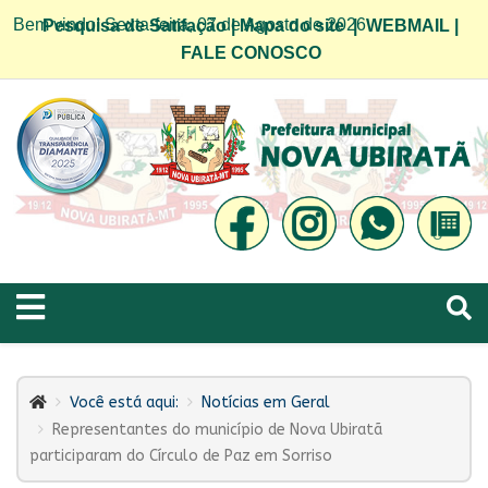
Bem vindo! Sexta-feira, 07 de Agosto de 2026
Pesquisa de Satifação
|
Mapa do site
|
WEBMAIL
|
FALE CONOSCO
Você está aqui:
Notícias em Geral
Representantes do município de Nova Ubiratã
participaram do Círculo de Paz em Sorriso