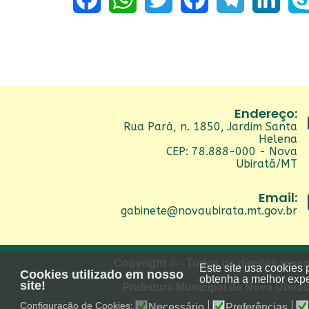
Facebook
WhatsApp
Twitter
Facebook
Telegram
LinkedIn
Sky
Endereço:
Rua Pará, n. 1850, Jardim Santa
Helena
CEP: 78.888-000 - Nova
Ubiratã/MT
Email:
gabinete@novaubirata.mt.gov.br
Copyright © - Todos os direitos rese
Este site usa cookies 
Cookies utilizado em nosso
obtenha a melhor expe
site!
Prefeitura Municipal de Nova Ubira
Configuração de Cookies:
Necessário
Preferências