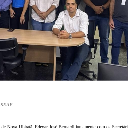
na SEAF
al de Nova Ubiratã, Edegar José Bernardi juntamente com os Secretá