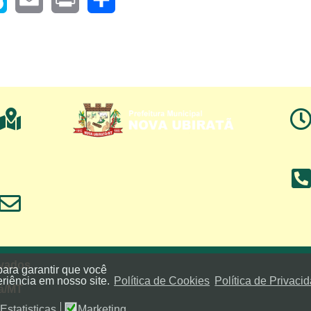
pe
Email
Print
Share
rvados
para garantir que você
riência em nosso site.
Política de Cookies
Política de Privaci
tã/MT
Estatisticas
Marketing