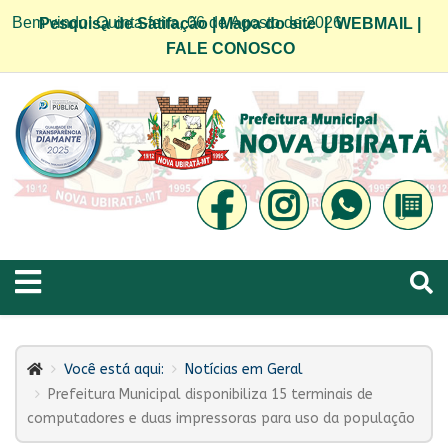
Bem vindo! Quinta-feira, 06 de Agosto de 2026
Pesquisa de Satifação
|
Mapa do site
|
WEBMAIL
|
FALE CONOSCO
Você está aqui:
Notícias em Geral
Prefeitura Municipal disponibiliza 15 terminais de
computadores e duas impressoras para uso da população