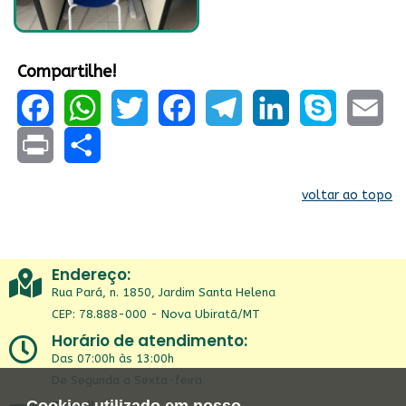
Compartilhe!
Facebook
WhatsApp
Twitter
Facebook
Telegram
LinkedIn
Skype
Email
Print
Share
voltar ao topo
Endereço:
Rua Pará, n. 1850, Jardim Santa Helena
CEP: 78.888-000 - Nova Ubiratã/MT
Horário de atendimento:
Das 07:00h às 13:00h
De Segunda a Sexta-feira
Cookies utilizado em nosso