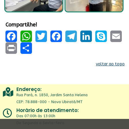
Compartilhe!
Facebook
WhatsApp
Twitter
Facebook
Telegram
LinkedIn
Skype
Email
Print
Share
voltar ao topo
Endereço:
Rua Pará, n. 1850, Jardim Santa Helena
CEP: 78.888-000 - Nova Ubiratã/MT
Horário de atendimento:
Das 07:00h às 13:00h
De Segunda a Sexta-feira