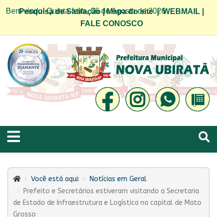
Bem vindo! Quinta-feira, 06 de Agosto de 2026
Pesquisa de Satifação
|
Mapa do site
|
WEBMAIL
|
FALE CONOSCO
Você está aqui:
Notícias em Geral
Prefeito e Secretários estiveram visitando a Secretaria
de Estado de Infraestrutura e Logística na capital de Mato
Grosso