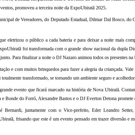
ventos, promoveu a terceira noite da ExpoUbiratã 2025.
icipal de Vereadores, do Deputado Estadual, Dilmar Dal Bosco, do C
 que eletrizou o público a cada bateria e para deixar a noite mais c
ExpoUbiratã foi transformada com o grande show nacional da dupla D
junto. Para finalizar a noite o DJ Nazaro animou todos os presentes na
ção e com muitos brinquedos para fazer a alegria da criançada. Vale 
i totalmente transformado, se tornando um ambiente seguro e acolhedor 
 grande evento que ficará marcado na história de Nova Ubiratã. Conta
iana e Bonde do Forró, Alexandre Bastos e o DJ Everton Detona promete
é Bernardi, juntamente com o Vice-prefeito, Eder Leandro Setter,
Ubiratã, frisando que este é um evento pensado em trazer diversão e 