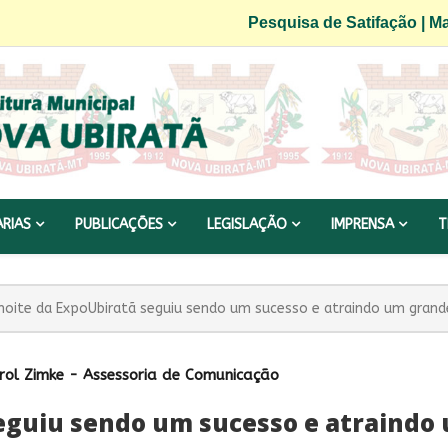
Pesquisa de Satifação
|
Ma
ARIAS
PUBLICAÇÕES
LEGISLAÇÃO
IMPRENSA
T
noite da ExpoUbiratã seguiu sendo um sucesso e atraindo um grande
rol Zimke - Assessoria de Comunicação
seguiu sendo um sucesso e atraindo