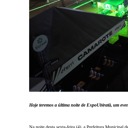
Hoje teremos a última noite de ExpoUbiratã, um even
Na noite desta sexta-feira (4), a Prefeitura Municipa