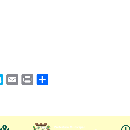
pe
Email
Print
Share