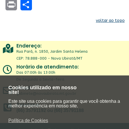
Facebook
WhatsApp
Twitter
Facebook
Telegram
LinkedIn
Skype
Email
Print
Share
voltar ao topo
Endereço:
Rua Pará, n. 1850, Jardim Santa Helena
CEP: 78.888-000 - Nova Ubiratã/MT
Horário de atendimento:
Das 07:00h às 13:00h
De Segunda a Sexta-feira
Email:
Cookies utilizado em nosso
site!
gabinete@novaubirata.mt.gov.br
Este site usa cookies para garantir que você obtenha a
Telefone:
melhor experiência em nosso site.
(66) 35791192 ou (66) 35791188
Política de Cookies