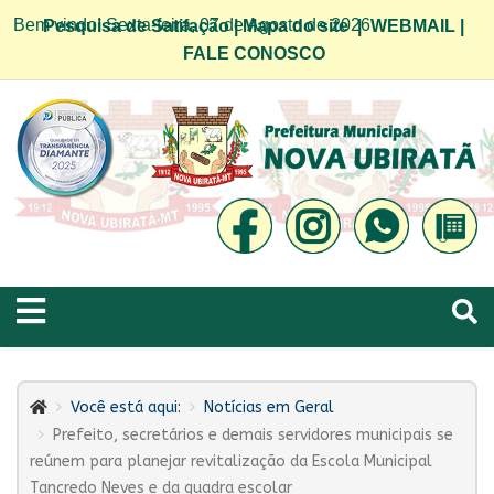
Bem vindo! Sexta-feira, 07 de Agosto de 2026
Pesquisa de Satifação
|
Mapa do site
|
WEBMAIL
|
FALE CONOSCO
Você está aqui:
Notícias em Geral
Prefeito, secretários e demais servidores municipais se
reúnem para planejar revitalização da Escola Municipal
Tancredo Neves e da quadra escolar