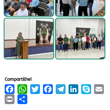
Compartilhe!
Facebook
WhatsApp
Twitter
Facebook
Telegram
LinkedIn
Skype
Email
Print
Share