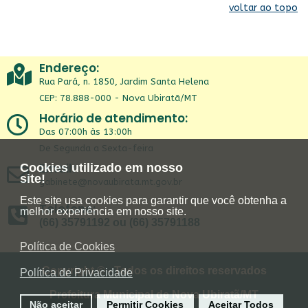
voltar ao topo
Endereço:
Rua Pará, n. 1850, Jardim Santa Helena
CEP: 78.888-000 - Nova Ubiratã/MT
Horário de atendimento:
Das 07:00h às 13:00h
De Segunda a Sexta-feira
Email:
Cookies utilizado em nosso
site!
gabinete@novaubirata.mt.gov.br
Este site usa cookies para garantir que você obtenha a
Telefone:
melhor experiência em nosso site.
(66) 35791192 ou (66) 35791188
Política de Cookies
Copyright © - Todos os direitos reservados
Política de Privacidade
Prefeitura Municipal de Nova Ubiratã/MT
Não aceitar
Permitir Cookies
Aceitar Todos