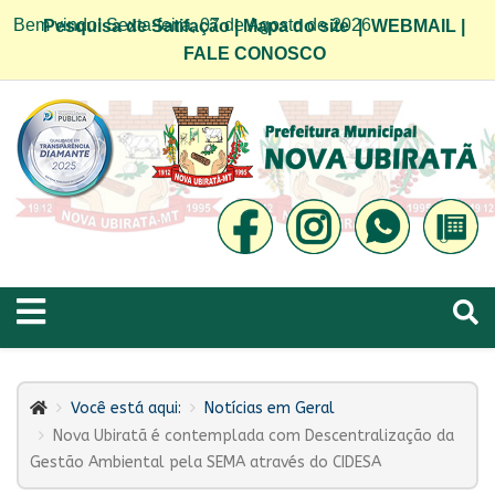
Bem vindo! Sexta-feira, 07 de Agosto de 2026
Pesquisa de Satifação
|
Mapa do site
|
WEBMAIL
|
FALE CONOSCO
Você está aqui:
Notícias em Geral
Nova Ubiratã é contemplada com Descentralização da
Gestão Ambiental pela SEMA através do CIDESA