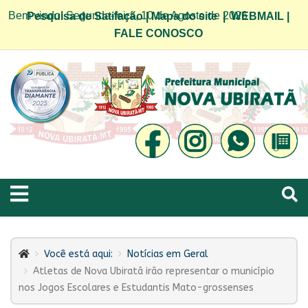
Bem vindo! Segunda-feira, 10 de Agosto de 2026
Pesquisa de Satifação
|
Mapa do site
|
WEBMAIL
|
FALE CONOSCO
Você está aqui:
Notícias em Geral
Atletas de Nova Ubiratã irão representar o município
nos Jogos Escolares e Estudantis Mato-grossenses