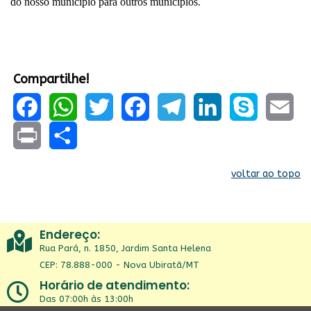
do nosso município para outros municípios.
Compartilhe!
Facebook
WhatsApp
Twitter
Facebook
Telegram
LinkedIn
Skype
Email
Print
Share
voltar ao topo
Endereço:
Rua Pará, n. 1850, Jardim Santa Helena
CEP: 78.888-000 - Nova Ubiratã/MT
Horário de atendimento:
Das 07:00h às 13:00h