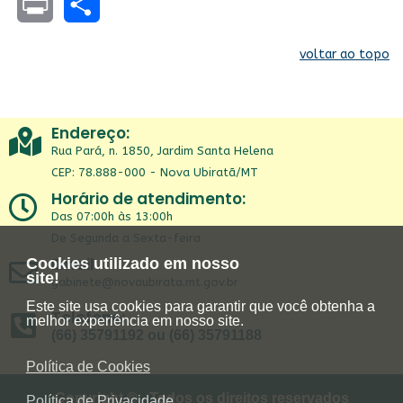
Facebook
WhatsApp
Twitter
Facebook
Telegram
LinkedIn
Skype
Email
Print
Share
voltar ao topo
Endereço:
Rua Pará, n. 1850, Jardim Santa Helena
CEP: 78.888-000 - Nova Ubiratã/MT
Horário de atendimento:
Das 07:00h às 13:00h
De Segunda a Sexta-feira
Email:
Cookies utilizado em nosso
site!
gabinete@novaubirata.mt.gov.br
Este site usa cookies para garantir que você obtenha a
Telefone:
melhor experiência em nosso site.
(66) 35791192 ou (66) 35791188
Política de Cookies
Copyright © - Todos os direitos reservados
Política de Privacidade