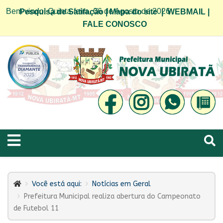
Bem vindo! Quinta-feira, 06 de Agosto de 2026
Pesquisa de Satifação
|
Mapa do site
|
WEBMAIL
|
FALE CONOSCO
Você está aqui:
Notícias em Geral
Prefeitura Municipal realiza abertura do Campeonato
de Futebol 11